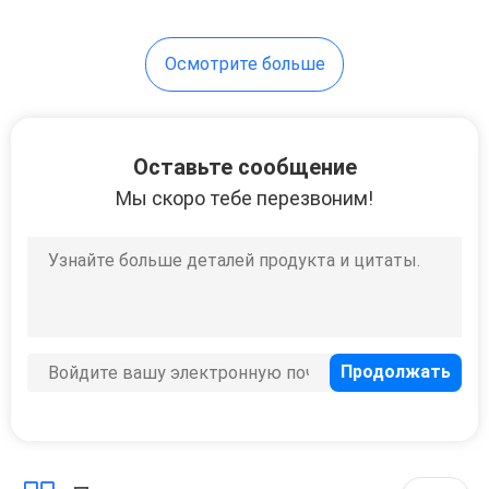
12
Осмотрите больше
Заграждение
башни конкретное
устанавливая
Оставьте сообщение
Мы скоро тебе перезвоним!
6
Идя конкретное
устанавливая
заграждение