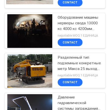
руки робота
КАЧЕСТВА
CONTACT
Оборудование машины
СВЯЖИТЕСЬ
11
нервюры свода 13000
МЫ
кс 4000 кс 4200мм
конкретное
поднимаясь
negotiable MOQ:1 ЕДИНИЦА
распыляя
промышленное
НОВОСТИ
CONTACT
поднимаясь
оборудование
СПРОСИТЕ
Разделенный тип
подземные конкретные
ЦИТАТУ
метр Макса 25 выхода
20
спрейера КС80
negotiable MOQ:1 ЕДИНИЦА
кубический в час
КАРТА
Подземный
CONTACT
САЙТА
конкретный
Давление
спрейер
гидравлической
PRIVACY
системы заграждения