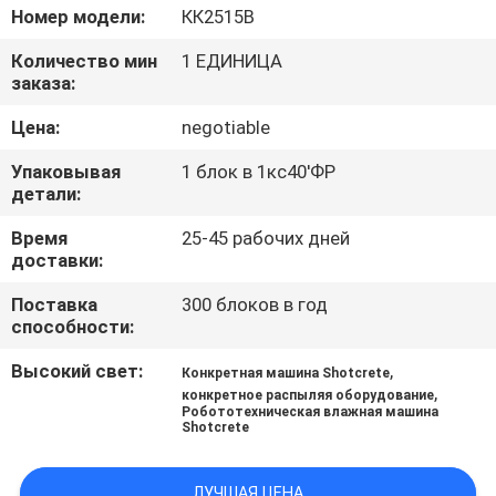
КАЧЕСТВА
Номер модели:
КК2515В
Количество мин
1 ЕДИНИЦА
СВЯЖИТЕСЬ
заказа:
МЫ
Цена:
negotiable
Упаковывая
1 блок в 1кс40'ФР
НОВОСТИ
детали:
Время
25-45 рабочих дней
СПРОСИТЕ
доставки:
ЦИТАТУ
Поставка
300 блоков в год
способности:
КАРТА
Высокий свет:
,
Конкретная машина Shotcrete
,
конкретное распыляя оборудование
САЙТА
Робототехническая влажная машина
Shotcrete
PRIVACY
ЛУЧШАЯ ЦЕНА