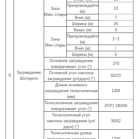
Препровождайте
13
Зона
(м)
Макс.спары
Вниз (м)
7
Ширина (м)
26
Вверх (м)
4
Препровождайте
2~3
Зона
(м)
Мин.спары
Вниз (м)
/
Ширина (м)
6
Основное заграждение
270
поворачивает угол (°)
Заграждение
Основной угол наклона
6
60/23
Шоткрете
заграждения (уп/даун) (°)
Длина основного
заграждения телескопичная
1300
(мм)
Телескопичное заграждение
(Л/Р) 180/60
поворачивает угол (°)
Телескопичный угол
наклона заграждения (уп/
30/62
даун) (°)
Телескопичная длина
простирания заграждения
1700