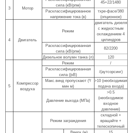
45+22/1480
сила (кВ/рпм)
3
Мотор
Расклассифицированное
тхре-фасе/380
напряжение тока (в)
(опционное)
двигатель дизеля
с жидкостным
Режим
охлаждением 4
цилиндров
4
Двигатель
Расклассифицированная
82/2200
сила (кВ/рпм)
Дизельное волумн танка (л)
120
Режим
/
Расклассифицированная
/(аутсорсинг)
сила ((кВ)
Макс.винд пропускают (³/
>10 (необходимая
Компрессор
5
мин м)
подача входа)
воздуха
>0.5
(необходимое
Давление выхода (МПа)
входное
давление)
складной +
Режим заграждения
вращайте +
телескопичный
Вверх (м)
15