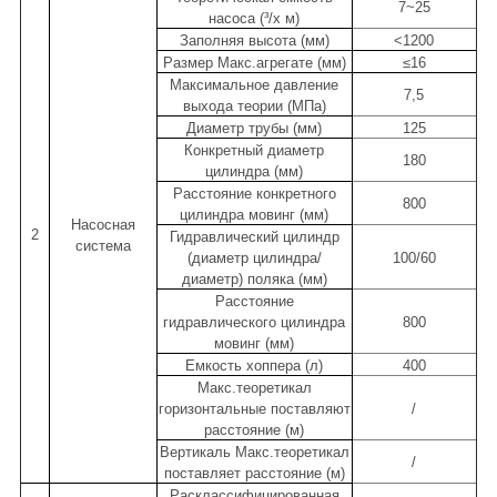
7~25
насоса (³/х м)
Заполняя высота (мм)
<1200
Размер Макс.агрегате (мм)
≤16
Максимальное давление
7,5
выхода теории (МПа)
Диаметр трубы (мм)
125
Конкретный диаметр
180
цилиндра (мм)
Расстояние конкретного
800
цилиндра мовинг (мм)
Насосная
2
Гидравлический цилиндр
система
(диаметр цилиндра/
100/60
диаметр) поляка (мм)
Расстояние
гидравлического цилиндра
800
мовинг (мм)
Емкость хоппера (л)
400
Макс.теоретикал
горизонтальные поставляют
/
расстояние (м)
Вертикаль Макс.теоретикал
/
поставляет расстояние (м)
Расклассифицированная