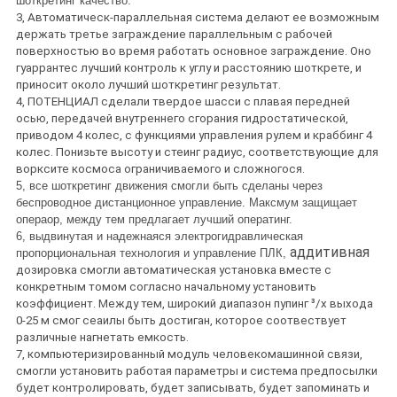
шоткретинг качество.
3, Автоматическ-параллельная система делают ее возможным
держать третье заграждение параллельным с рабочей
поверхностью во время работать основное заграждение. Оно
гуаррантес лучший контроль к углу и расстоянию шоткрете, и
приносит около лучший шоткретинг результат.
4, ПОТЕНЦИАЛ сделали твердое шасси с плавая передней
осью, передачей внутреннего сгорания гидростатической,
приводом 4 колес, с функциями управления рулем и краббинг 4
колес. Понизьте высоту и стеинг радиус, соответствующие для
ворксите космоса ограничиваемого и сложногося.
5, все шоткретинг движения смогли быть сделаны через
беспроводное дистанционное управление. Максмум защищает
операор, между тем предлагает лучший оператинг.
6, выдвинутая и надежнаяся электрогидравлическая
аддитивная
пропорциональная технология и управление ПЛК,
дозировка смогли автоматическая установка вместе с
конкретным томом согласно начальному установить
коэффициент. Между тем, широкий диапазон пупинг ³/х выхода
0-25 м смог сеаилы быть достиган, которое соотвествует
различные нагнетать емкость.
7, компьютеризированный модуль человекомашинной связи,
смогли установить работая параметры и система предпосылки
будет контролировать, будет записывать, будет запоминать и