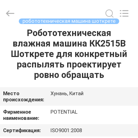
машина
шоткрете
supplier.
Copyright
©
робототехническая машина шоткрете
2018
-
2025
Робототехническая
ДОМ
Changsha
Keda
влажная машина КК2515В
Intelligent
Equipments
Incorporated
ПРОДУКТЫ
Шоткрете для конкретный
Company.
All
Rights
распылять проектирует
Reserved.
О
ровно обращать
НАС
Место
Хунань, Китай
происхождения:
ПУТЕШЕСТВИЕ
ФАБРИКИ
Фирменное
POTENTIAL
наименование:
ПРОВЕРКА
Сертификация:
ISO9001:2008