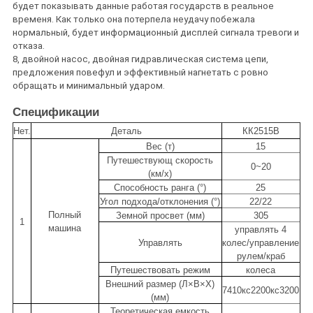
будет показывать данные работая государств в реальное
временя. Как только она потерпела неудачу побежала
нормальный, будет информационный дисплей сигнала тревоги и
отказа.
8, двойной насос, двойная гидравлическая система цепи,
предложения повефул и эффективный нагнетать с ровно
обращать и минимальный ударом.
Спецификации
Нет.
Деталь
КК2515В
Вес (т)
15
Путешествующ скорость
0~20
(км/х)
Способность ранга (°)
25
Угол подхода/отклонения (°)
22/22
Полный
Земной просвет (мм)
305
1
машина
управлять 4
Управлять
колес/управление
рулем/краб
Путешествовать режим
колеса
Внешний размер (Л×В×Х)
7410кс2200кс3200
(мм)
Теоретическая емкость