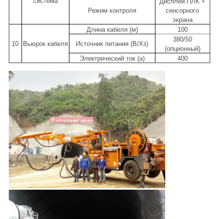
система
Дисплей ПЛК +
Режим контроля
сенсорного
экрана
Длина кабеля (м)
100
380/50
10
Вьюрок кабеля
Источник питания (В/Хз)
(опционный)
Электрический ток (а)
400