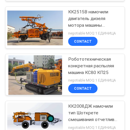
КК2515В намочили
двигатель дизеля
мотора машины
Шоткрете
negotiable MOQ:1 ЕДИНИЦА
CONTACT
Робототехническая
конкретная распыляя
машина КС80 КП25
negotiable MOQ:1 ЕДИНИЦА
CONTACT
КК2008ДЖ намочили
тип Шоткрете
смешивания отчетливо
произношенный
negotiable MOQ:1 ЕДИНИЦА