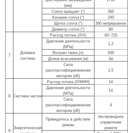
(мм)
Сопло вращает (°)
360
Качание сопла (°)
240
Щетка сопла (°)
360 непрерывное
Диаметр сопла (°)
80
Расход потока (Л/Х)
60~720
Давление деятельности
1,2
(МПа)
Добавка
Волумн танка (л)
500
7
система
Длина всасывания (м)
3м
Сила
расклассифицированная
1,5
мотором (кВ)
Расход потока (Л/МИН)
14
Давление деятельности
14
(МПа)
8
Система чистки
Сила
расклассифицированная
4
мотором (кВ)
беспроводное
Приведитесь в действие
управление
режим
Энергетическая
ромоте
9