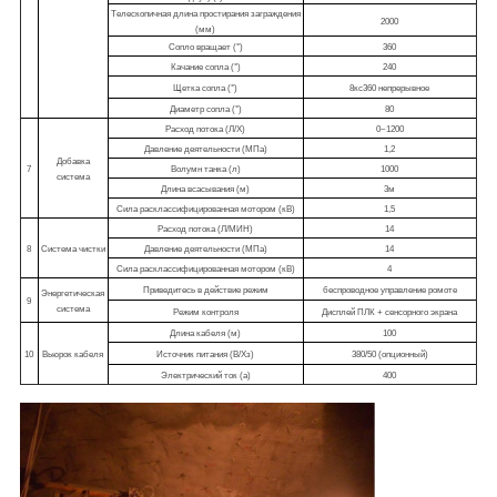
Телескопичная длина простирания заграждения
2000
(мм)
Сопло вращает (°)
360
Качание сопла (°)
240
Щетка сопла (°)
8кс360 непрерывное
Диаметр сопла (°)
80
Расход потока (Л/Х)
0~1200
Давление деятельности (МПа)
1,2
Добавка
7
Волумн танка (л)
1000
система
Длина всасывания (м)
3м
Сила расклассифицированная мотором (кВ)
1,5
Расход потока (Л/МИН)
14
8
Система чистки
Давление деятельности (МПа)
14
Сила расклассифицированная мотором (кВ)
4
Приведитесь в действие режим
беспроводное управление ромоте
Энергетическая
9
система
Режим контроля
Дисплей ПЛК + сенсорного экрана
Длина кабеля (м)
100
10
Вьюрок кабеля
Источник питания (В/Хз)
380/50 (опционный)
Электрический ток (а)
400