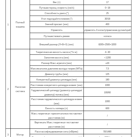
Вес (т)
17
Путешествующ скорость (км/х)
0~18
Способность ранга (°)
25
Угол подхода/отклонения (°)
30/18
Полный
Земной просвет (мм)
400
1
машина
Управлять
управлять 4 колес/управление рулем/краб
Путешествовать режим
колеса
Внешний размер (Л×В×Х) (мм)
8265×2500×3200
Теоретическая емкость насоса (³/х м)
4~30
Заполняя высота (мм)
<1200
Размер Макс.агрегате (мм)
≤16
Максимальное давление выхода теории (МПа)
7,5
Диаметр трубы (мм)
125
Конкретный диаметр цилиндра (мм)
180
Расстояние конкретного цилиндра мовинг (мм)
1000
Насосная
2
Гидравлический цилиндр (диаметр цилиндра/
система
100/60
диаметр) поляка (мм)
Расстояние гидравлического цилиндра мовинг
1000
(мм)
Емкость хоппера (л)
600
Макс.теоретикал горизонтальные поставляют
/
расстояние (м)
Вертикаль Макс.теоретикал поставляет
/
расстояние (м)
Расклассифицированная сила (кВ/рпм)
55/1480
3
Мотор