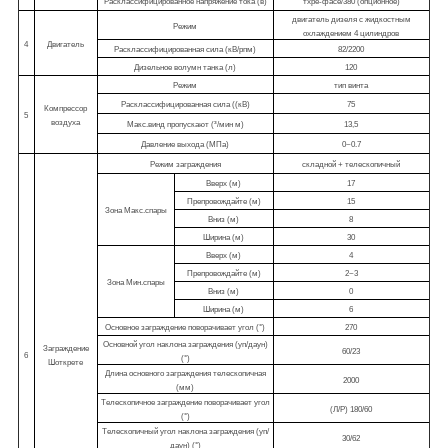
Расклассифицированное напряжение тока (в)
тхре-фасе/380 (опционное)
двигатель дизеля с жидкостным
Режим
охлаждением 4 цилиндров
4
Двигатель
Расклассифицированная сила (кВ/рпм)
82/2200
Дизельное волумн танка (л)
120
Режим
тип винта
Расклассифицированная сила ((кВ)
75
Компрессор
5
воздуха
Макс.винд пропускают (³/мин м)
13,5
Давление выхода (МПа)
0~0.7
Режим заграждения
складной + телескопичный
Вверх (м)
17
Препровождайте (м)
15
Зона Макс.спары
Вниз (м)
8
Ширина (м)
30
Вверх (м)
4
Препровождайте (м)
2~3
Зона Мин.спары
Вниз (м)
0
Ширина (м)
6
Основное заграждение поворачивает угол (°)
270
Основной угол наклона заграждения (уп/даун)
Заграждение
60/23
6
(°)
Шоткрете
Длина основного заграждения телескопичная
2000
(мм)
Телескопичное заграждение поворачивает угол
(Л/Р) 180/60
(°)
Телескопичный угол наклона заграждения (уп/
30/62
даун) (°)