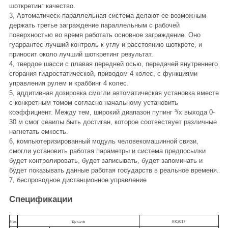
шоткретинг качество.
3, Автоматическ-параллельная система делают ее возможным
держать третье заграждение параллельным с рабочей
поверхностью во время работать основное заграждение. Оно
гуаррантес лучший контроль к углу и расстоянию шоткрете, и
приносит около лучший шоткретинг результат.
4, твердое шасси с плавая передней осью, передачей внутреннего
сгорания гидростатической, приводом 4 колес, с функциями
управления рулем и краббинг 4 колес.
5, аддитивная дозировка смогли автоматическая установка вместе
с конкретным томом согласно начальному установить
коэффициент. Между тем, широкий диапазон пупинг ³/х выхода 0-
30 м смог сеаилы быть достиган, которое соотвествует различные
нагнетать емкость.
6, компьютеризированный модуль человекомашинной связи,
смогли установить работая параметры и система предпосылки
будет контролировать, будет записывать, будет запоминать и
будет показывать данные работая государств в реальное временя.
7, беспроводное дистанционное управление
Спецификации
Нет.
Деталь
КК3017