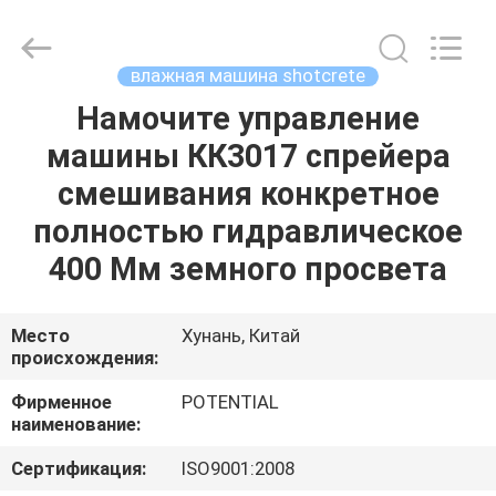
Keda
Intelligent
Equipments
Incorporated
Company.
влажная машина shotcrete
All
Rights
Намочите управление
ДОМ
Reserved.
машины КК3017 спрейера
ПРОДУКТЫ
смешивания конкретное
полностью гидравлическое
О
400 Мм земного просвета
НАС
Место
Хунань, Китай
происхождения:
ПУТЕШЕСТВИЕ
ФАБРИКИ
Фирменное
POTENTIAL
наименование:
ПРОВЕРКА
Сертификация:
ISO9001:2008