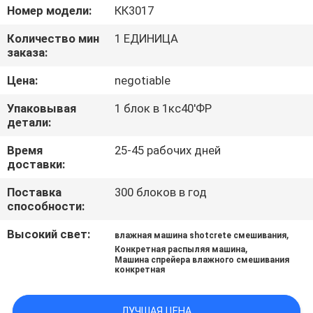
КАЧЕСТВА
Номер модели:
КК3017
Количество мин
1 ЕДИНИЦА
СВЯЖИТЕСЬ
заказа:
МЫ
Цена:
negotiable
Упаковывая
1 блок в 1кс40'ФР
НОВОСТИ
детали:
Время
25-45 рабочих дней
СПРОСИТЕ
доставки:
ЦИТАТУ
Поставка
300 блоков в год
способности:
КАРТА
Высокий свет:
,
влажная машина shotcrete смешивания
,
Конкретная распыляя машина
САЙТА
Машина спрейера влажного смешивания
конкретная
PRIVACY
ЛУЧШАЯ ЦЕНА