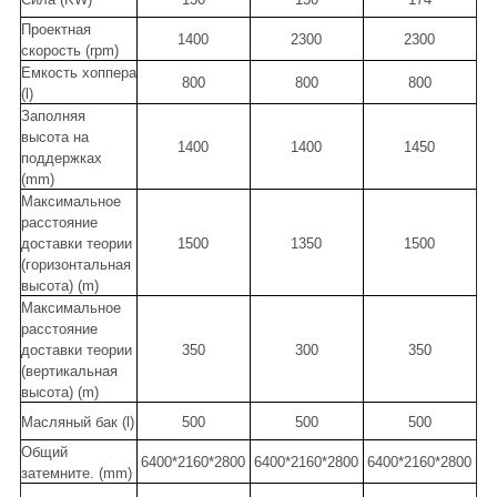
Проектная
1400
2300
2300
скорость (rpm)
Емкость хоппера
800
800
800
(l)
Заполняя
высота на
1400
1400
1450
поддержках
(mm)
Максимальное
расстояние
доставки теории
1500
1350
1500
(горизонтальная
высота) (m)
Максимальное
расстояние
доставки теории
350
300
350
(вертикальная
высота) (m)
Масляный бак (l)
500
500
500
Общий
6400*2160*2800
6400*2160*2800
6400*2160*2800
затемните. (mm)