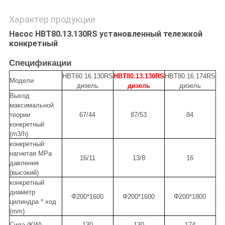
Характер продукции
Насос HBT80.13.130RS установленный тележкой
конкретный
Спецификации
HBT60.16.130RS
HBT80.13.130RS
HBT80.16.174RS
Модели
дизель
дизель
дизель
Выход
максимальной
теории
67/44
87/53
84
конкретный
(m3/h)
конкретный
нагнетая MPa
16/11
13/8
16
давления
(высокий)
конкретный
диаметр
Φ200*1600
Φ200*1600
Φ200*1800
цилиндра * ход
(mm)
Сила (KW)
130
130
174