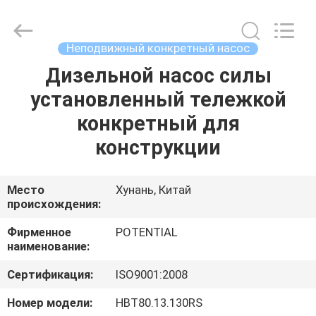
Keda
Intelligent
Equipments
Incorporated
Company.
Неподвижный конкретный насос
All
Rights
Дизельной насос силы
ДОМ
Reserved.
установленный тележкой
ПРОДУКТЫ
конкретный для
конструкции
О
НАС
Место
Хунань, Китай
происхождения:
ПУТЕШЕСТВИЕ
Фирменное
POTENTIAL
наименование:
ФАБРИКИ
Сертификация:
ISO9001:2008
ПРОВЕРКА
Номер модели:
HBT80.13.130RS