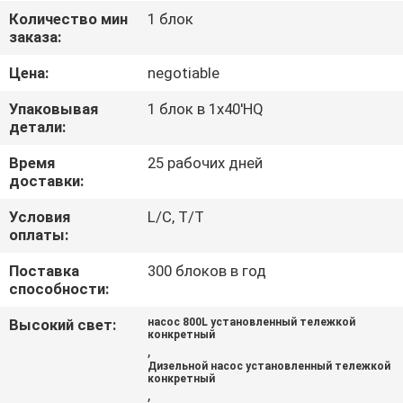
КАЧЕСТВА
Количество мин
1 блок
заказа:
СВЯЖИТЕСЬ
Цена:
negotiable
МЫ
Упаковывая
1 блок в 1x40'HQ
детали:
НОВОСТИ
Время
25 рабочих дней
доставки:
СПРОСИТЕ
Условия
L/C, T/T
оплаты:
ЦИТАТУ
Поставка
300 блоков в год
способности:
КАРТА
Высокий свет:
насос 800L установленный тележкой
САЙТА
конкретный
,
Дизельной насос установленный тележкой
конкретный
PRIVACY
,